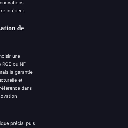
 innovations
e intérieur.
sation de
hoisir une
me RGE ou NF
ais la garantie
cturelle et
 référence dans
novation
que précis, puis