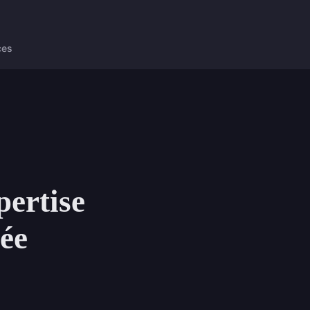
ces
pertise
sée