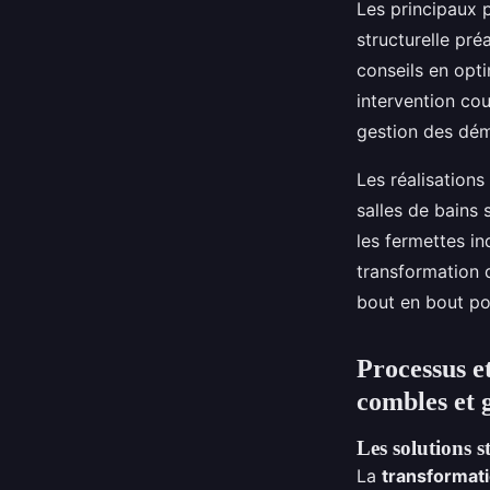
Les principaux 
structurelle pré
conseils en opt
intervention cou
gestion des dém
Les réalisation
salles de bains
les fermettes in
transformation q
bout en bout po
Processus e
combles et 
Les solutions s
La
transformati