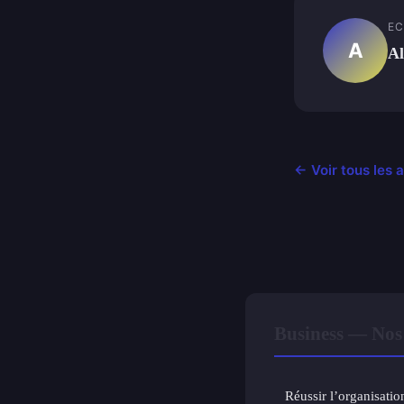
EC
A
Al
← Voir tous les 
Business — Nos 
Réussir l’organisatio