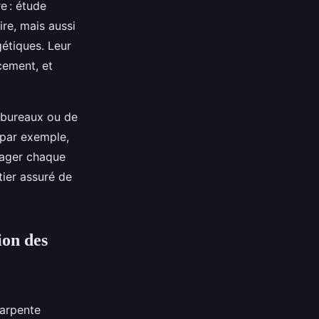
e : étude
ire, mais aussi
étiques. Leur
cement, et
e bureaux ou de
(par exemple,
isager chaque
tier assuré de
ion des
arpente