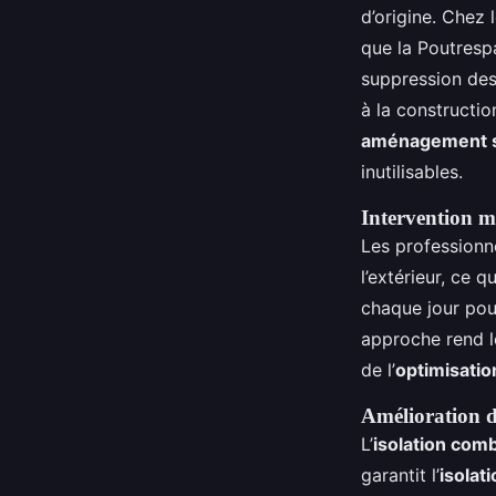
d’origine. Chez
que la Poutrespa
suppression des
à la constructio
aménagement s
inutilisables.
Intervention m
Les professionn
l’extérieur, ce 
chaque jour pou
approche rend le
de l’
optimisatio
Amélioration du
L’
isolation com
garantit l’
isolat