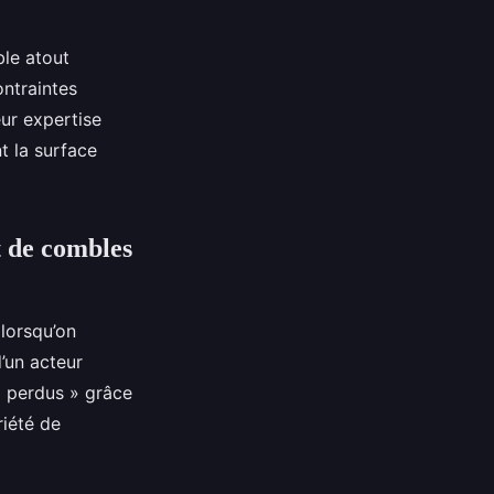
ble atout
ntraintes
ur expertise
t la surface
t de combles
lorsqu’on
’un acteur
 « perdus » grâce
riété de