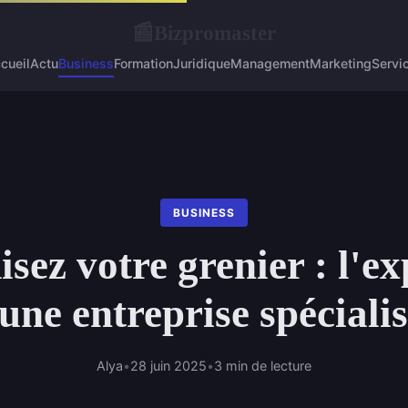
Bizpromaster
📰
cueil
Actu
Business
Formation
Juridique
Management
Marketing
Servi
BUSINESS
sez votre grenier : l'ex
une entreprise spéciali
Alya
•
28 juin 2025
•
3 min de lecture