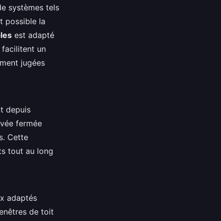
de systèmes tels
t possible la
les
est adapté
facilitent un
ement jugées
t depuis
ervée fermée
s. Cette
ts tout au long
ux adaptés
enêtres de toit