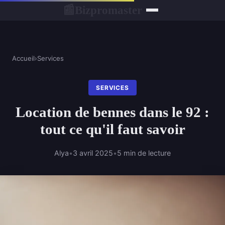
Bizpromaster
📰
Accueil
›
Services
SERVICES
Location de bennes dans le 92 :
tout ce qu'il faut savoir
Alya
•
3 avril 2025
•
5 min de lecture