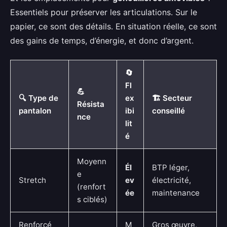
Essentiels pour préserver les articulations. Sur le
papier, ce sont des détails. En situation réelle, ce sont
des gains de temps, d’énergie, et donc d’argent.
🔄
Fl
💪
🔍 Type de
ex
🏗️ Secteur
Résista
pantalon
ibi
conseillé
nce
lit
é
Moyenn
Él
BTP léger,
e
Stretch
ev
électricité,
(renfort
ée
maintenance
s ciblés)
Renforcé
M
Gros œuvre,