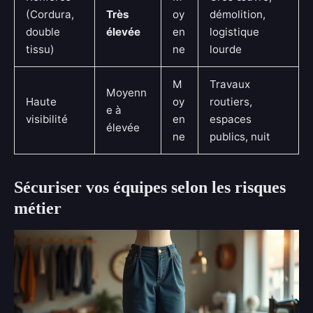
(Cordura,
Très
oy
démolition,
double
élevée
en
logistique
tissu)
ne
lourde
M
Travaux
Moyenn
Haute
oy
routiers,
e à
visibilité
en
espaces
élevée
ne
publics, nuit
Sécuriser vos équipes selon les risques
métier