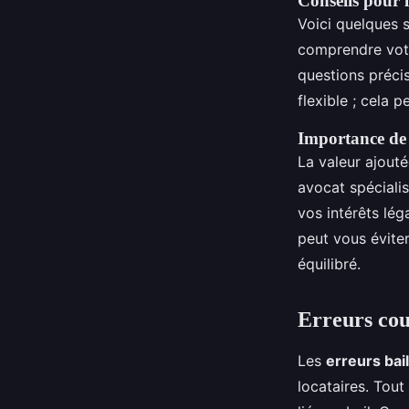
Conseils pour l
Voici quelques 
comprendre votr
questions préci
flexible ; cela 
Importance de 
La valeur ajouté
avocat spéciali
vos intérêts lé
peut vous éviter
équilibré.
Erreurs cou
Les
erreurs bai
locataires. Tout