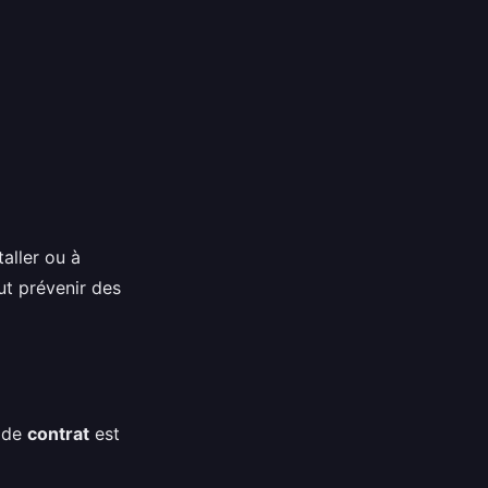
aller ou à
t prévenir des
s de
contrat
est