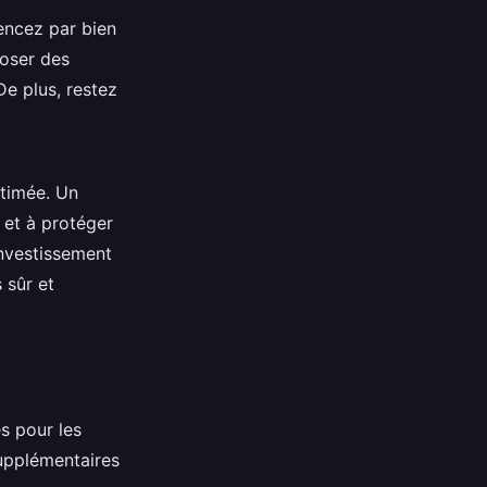
encez par bien
poser des
De plus, restez
stimée. Un
 et à protéger
investissement
 sûr et
s pour les
supplémentaires