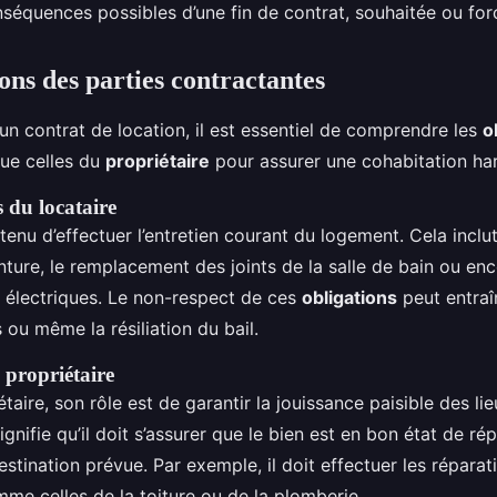
nséquences possibles d’une fin de contrat, souhaitée ou for
ons des parties contractantes
un contrat de location, il est essentiel de comprendre les
o
que celles du
propriétaire
pour assurer une cohabitation ha
 du locataire
 tenu d’effectuer l’entretien courant du logement. Cela inclu
inture, le remplacement des joints de la salle de bain ou enco
s électriques. Le non-respect de ces
obligations
peut entraî
ou même la résiliation du bail.
 propriétaire
taire, son rôle est de garantir la jouissance paisible des lie
ignifie qu’il doit s’assurer que le bien est en bon état de ré
stination prévue. Par exemple, il doit effectuer les réparat
me celles de la toiture ou de la plomberie.