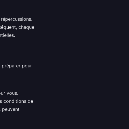
s répercussions.
nséquent, chaque
ielles.
e préparer pour
our vous.
s conditions de
es peuvent