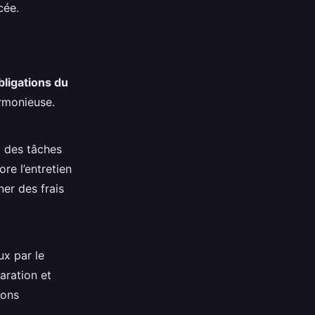
cée.
bligations du
rmonieuse.
t des tâches
re l’entretien
ner des frais
ux par le
paration et
ions