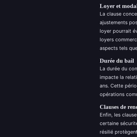
Loyer et modal
La clause concer
ajustements poss
loyer pourrait é
loyers commerci
aspects tels qu
Durée du bail
La durée du con
impacte la relat
ans. Cette pério
opérations comm
Clauses de reno
Enfin, les claus
certaine sécurit
résilié protègen