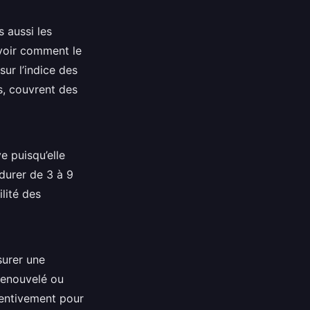
s aussi les
avoir comment le
ur l’indice des
s, couvrent des
ve puisqu’elle
durer de 3 à 9
ilité des
surer une
 renouvelé ou
ttentivement pour