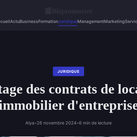
Bizpromaster
📰
cueil
Actu
Business
Formation
Juridique
Management
Marketing
Servi
JURIDIQUE
age des contrats de loc
immobilier d'entrepris
Alya
•
26 novembre 2024
•
6 min de lecture