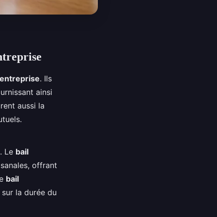
ntreprise
’entreprise
. Ils
urnissant ainsi
rent aussi la
tuels.
. Le
bail
sanales, offrant
le
bail
é sur la durée du